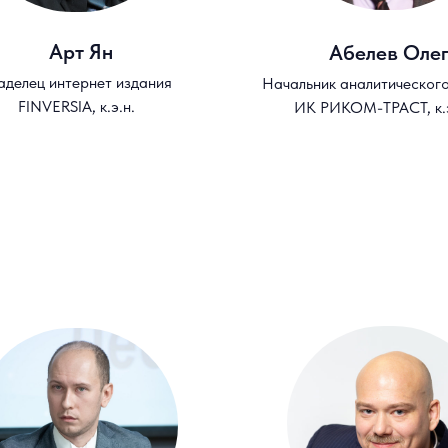
Арт Ян
Абелев Оле
аделец интернет издания
Начальник аналитического
FINVERSIA, к.э.н.
ИК РИКОМ-ТРАСТ, к.э