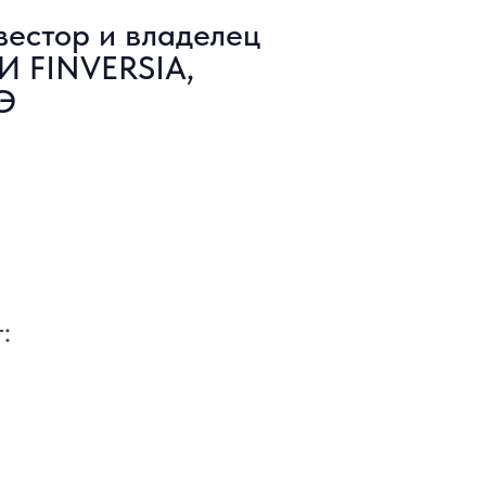
вестор и владелец
И FINVERSIA,
Э
: