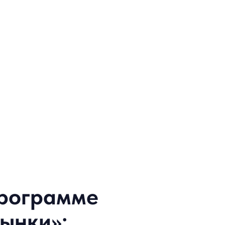
программе
ынки»: