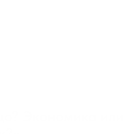
еским руководителем
иональной переподготовк
овые рынки» и мастер-к
цо? Экономика или
к?
»