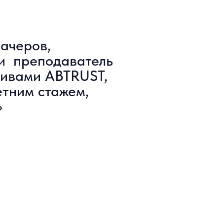
ачеров,
 и преподаватель
тивами ABTRUST,
етним стажем,
»