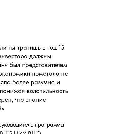
и ты тратишь в год 15
 инвестора должны
инч был представителем
 экономики помогало не
ляло более разумно и
 понижая волатильность
рен, что знание
й»
руководитель программы
" ВШБ НИУ ВШЭ