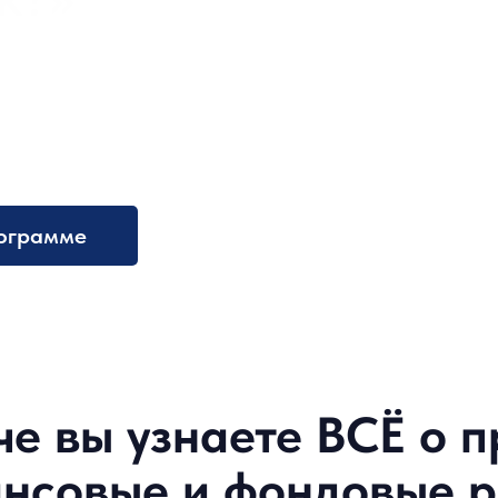
ограмме
че вы узнаете ВСЁ о 
нсовые и фондовые р