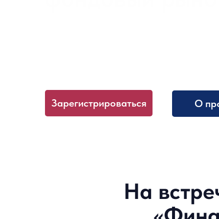
11 ноября (четверг)
19.00 Мск, онлайн
Зарегистрироваться
О пр
На встре
«Фина