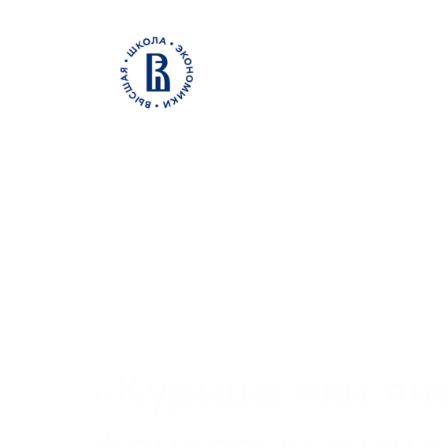
Встреча с академич
программы професс
«Финансовые и фонд
«
Курица или яй
фондовый рыно