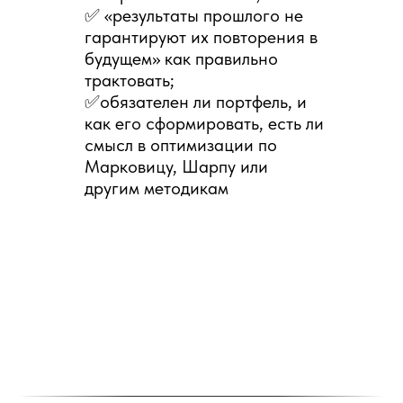
На встрече вы узнаете
✅ «результаты прошлого не
ВСЁ о программе
гарантируют их повторения в
«Финансовые и
будущем» как правильно
фондовые рынки»:
трактовать;
✅обязателен ли портфель, и
как его сформировать, есть ли
смысл в оптимизации по
Вы сможете задать интересующие вас
Марковицу, Шарпу или
вопросы непосредственно
другим методикам
преподавателям дисциплин. Вопросы
могут касаться не только программы.
Какие дисциплины Вы изучите и какие
компетенции получите