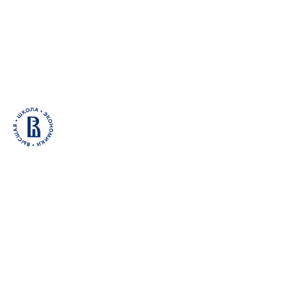
Мастер-класс
«
Инвестиционные
стратегии и подходы в
формировании
портфелей»
и презентация программы
профессиональной
переподготовки
«Финансовые и фондовые
рынки»
14 мая (среда)