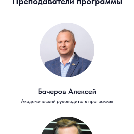
Гадаскин Илья
Управляющий и разработчик
алгоритмических стратегий
Кабаков Ярослав
Директор по стратегии,
ИК "Финам"