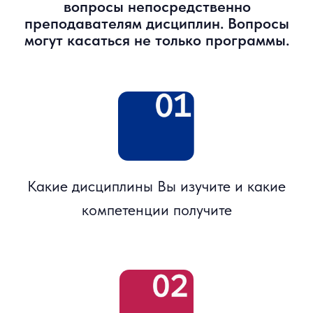
Абелев Олег
Начальник аналитического отдела ИК
РИКОМ-ТРАСТ, к.э.н.
Ивановская Жанна
К.э.н., преподаватель программы
Высшей школы бизнеса НИУ ВШЭ