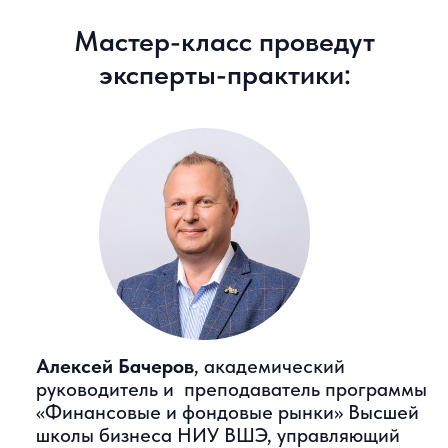
Алексей Бачеров
, академический
руководитель и преподаватель программы
«Финансовые и фондовые рынки» Высшей
школы бизнеса НИУ ВШЭ, управляющий
активами ABTRUST,
инвестор с более чем 20-ти летним
стажем, автор книги «Азы инвестиций»
Петр Салтыков
, к.ф.н., CFA charterholder,
Executive MBA, управляющий активами с
2005 года, сооснователь и генеральный
директор ИК «Хамстер-Инвест», партнер и
управляющий УК «Арикапитал»