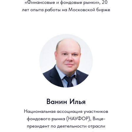
*Нажимая «Отправить» вы соглашаетесь с политикой
обработки персональных данных
Остались вопросы?
Cвяжитесь с нами!
+7 (917) 522-94-72
+7 (495) 628-40-59
opendpo@hse.ru
Дмитрий Дрокин