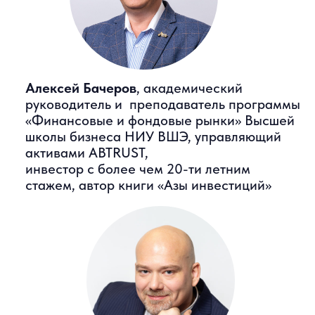
Ярослав Кабаков,
к.э.н., академический
руководитель программы «IR-директор:
взаимодействие с инвесторами», директор
по стратегии инвестиционной компании
«Финам»
Олег Абелев,
к.э.н., преподаватель ВШБ
НИУ ВШЭ, руководитель аналитического
отдела ИК РИКОМ-ТРАСТ