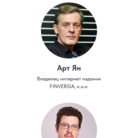
Кабаков Ярослав
Директор по стратегии,
ИК "Финам"
Паранич Андрей
Президент саморегулируемой
организации Национальная Ассоциация