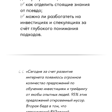
✅ как отделить стоящие знания
«Финансовые и фондовые
от псевдо;
рынки»:
✅ можно ли разбогатеть на
инвестициях и спекуляциях за
Вы сможете задать интересующие вас
счёт глубокого понимания
вопросы непосредственно
подходов.
преподавателям дисциплин. Вопросы
могут касаться не только программы.
«Сегодня за счет развития
Какие дисциплины Вы изучите и какие
интернета появилось огромное
компетенции получите
количество предложений по
обучению инвестициям и трейдингу
от якобы опытных людей. 95% этих
предложений откровенный мусор.
Вторая беда в том, что
классический ВУЗовский