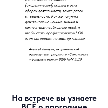
Кому будет полезна программа и
(академический) подход в этих
почему
сферах деятельности, также далек
от реальности. Как же получить
действительно ценные знания и
какие этапы необходимо пройти,
чтобы стать профессионалом? Об
Каковы условия поступления и форма
этом поговорим на мастер классе».
проведения занятий
Алексей Бачеров, академический
руководитель программы «Финансовые
и фондовые рынки» ВШБ НИУ ВШЭ
Преподаватели программы