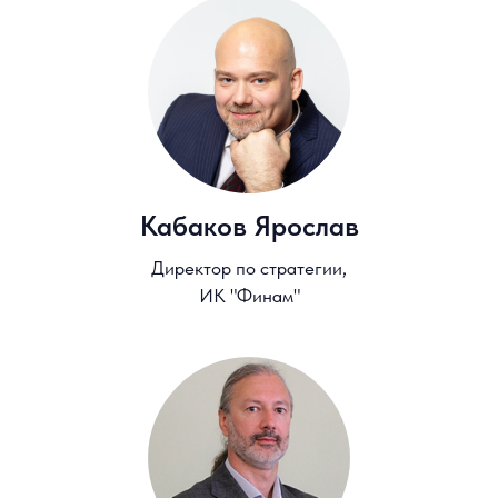
ДПО Высшей школы бизнеса
НИУ ВШЭ
Олеся Кубынина
Менеджер отдела маркетинга и
продаж ДПО Высшей школы
бизнеса НИУ ВШЭ
Центр программ развития руководителей
О Высшей школе бизнеса
НИУ ВШЭ
Соглашение о конфиденциальности