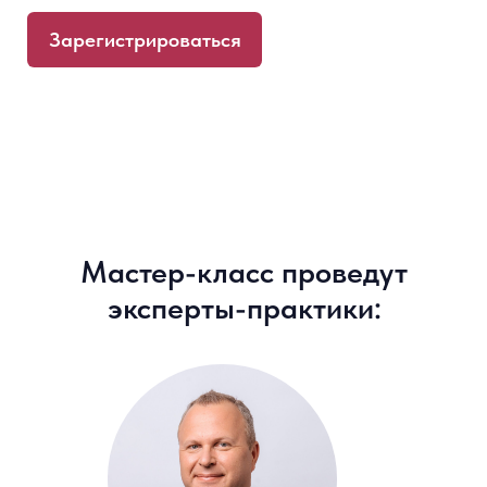
Мастер-класс проведут
эксперты-практики:
Алексей Бачеров
, академический
руководитель и преподаватель программы
«Финансовые и фондовые рынки» Высшей
школы бизнеса НИУ ВШЭ, управляющий
активами ABTRUST,
инвестор с более чем 20-ти летним
стажем, автор книги «Азы инвестиций»