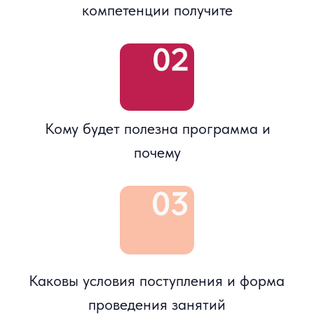
Абелев Олег
Начальник аналитического отдела ИК
РИКОМ-ТРАСТ, к.э.н.
Ивановская Жанна
К.э.н., преподаватель программы
Высшей школы бизнеса НИУ ВШЭ
«Финансовые и фондовые рынки», 20
лет опыта работы на Московской бирже