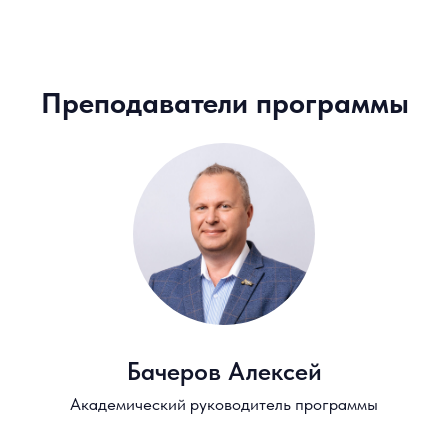
Ванин Илья
Национальная ассоциация участников
фондового рынка (НАУФОР), Вице-
президент по деятельности отрасли
коллективных инвестиций
Гадаскин Илья
Управляющий и разработчик
алгоритмических стратегий