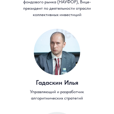
предоставлять свои персональные
данные и давать
согласие на их
обработку
.
Я выражаю
Согласие на получение
рассылок информационного и
рекламного содержания
Отправить
Остались вопросы?
Cвяжитесь с нами!
+ 7 (926) 270 47 69
opendpo@hse.ru
+7 (495) 628 41 70
okubynina@hse.ru
Дмитрий Дрокин
Заместитель руководителя
отдела маркетинга и продаж