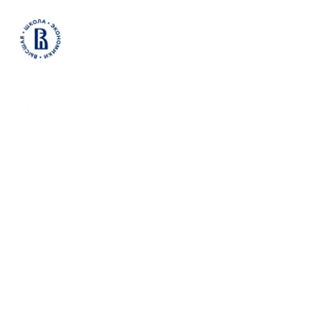
Мастер-класс
«Инвестиции. Снова
в школу?!
»
и презентация программы
профессиональной
переподготовки
«Финансовые и фондовые
рынки»
3 сентября (среда)
19.00 Мск, онлайн
Зарегистрироваться