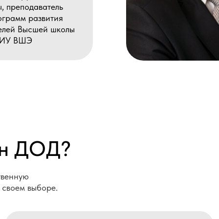
 ДОД?
ю
 выборе.
2
3
пециалисты финансово-
Сотрудн
кономических служб
и банко
 оптимизации бизнес-процессов и принятия
для освоения 
снованных решений.
управления фи