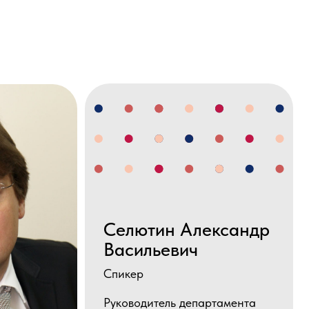
Селютин Александр
Васильевич
Спикер
Руководитель департамента
аналитики компании
«Цифромед (Ростелеком)»