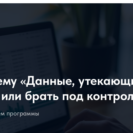
Программа
Спи
Программа
Спикер
у «Данные, утекающие ск
и брать под контроль?»
рограммы