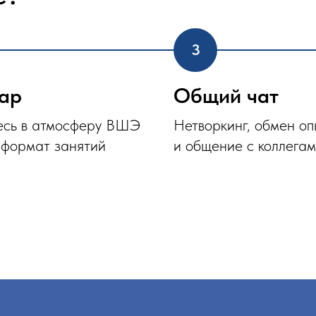
Общий чат
 атмосферу ВШЭ
Нетворкинг, обмен опытом
ат занятий
и общение с коллегами
а ДОД?
Знакомство
П
с преподавателем
к