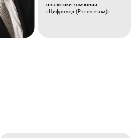
ики финкомпаний
в
практик работы клиентов и понимания процессов
нансами в реальном бизнесе.