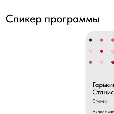
Гарькин Ст
Станислав
Спикер
Академический р
программы, преп
центра программ
руководителей В
бизнеса НИУ В