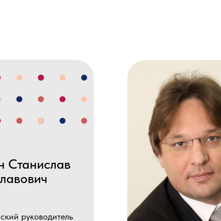
анислав
ович
уководитель
одаватель
 развития
ысшей школы
ШЭ