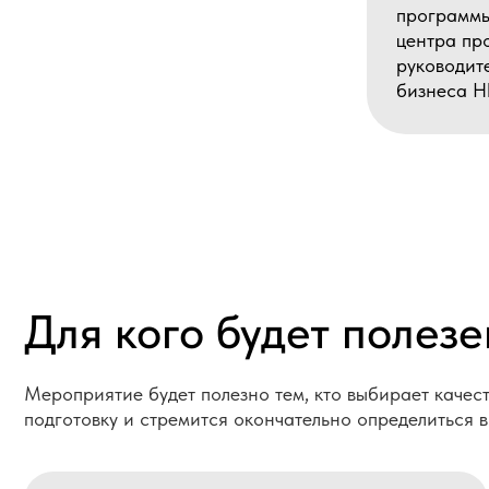
Для кого будет полезен
Мероприятие будет полезно тем, кто выбирает качественну
подготовку и стремится окончательно определиться в своем
1
Финансовые менеджеры
С
и бухгалтеры
э
для расширения знаний и внедрения актуальных
для
инструментов анализа.
обо