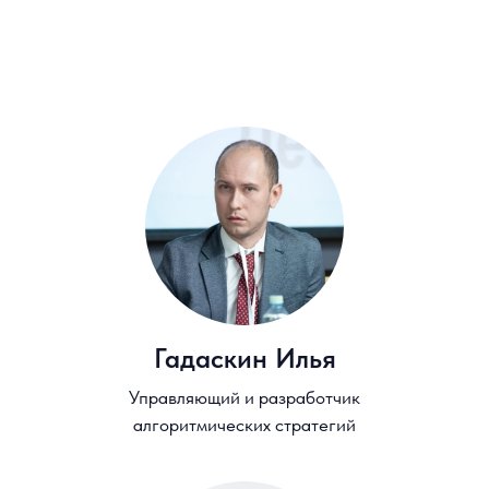
Остались вопросы?
Cвяжитесь с нами!
+7 (495) 628 41 70
opendpo@hse.ru
Дмитрий Дрокин
Заместитель руководителя
отдела маркетинга и продаж
ДПО Высшей школы бизнеса
НИУ ВШЭ
+ 7 (926) 270 47 69
okubynina@hse.ru
Олеся Кубынина
Менеджер отдела маркетинга и
продаж ДПО Высшей школы
бизнеса НИУ ВШЭ