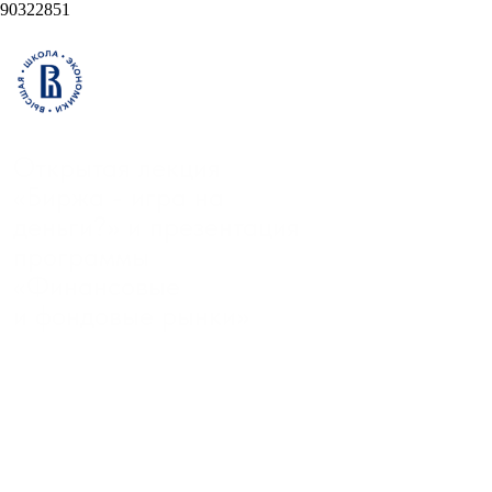
90322851
Открытая лекция
«Биржа - игра на
деньги?» и презентация
программы
«Финансовые
и фондовые рынки»
19 февраля (четверг), 19.00
Мск, очно, в кампусе ВШБ
НИУ ВШЭ, ул. Шаболовка,
д. 26
Зарегистрироваться