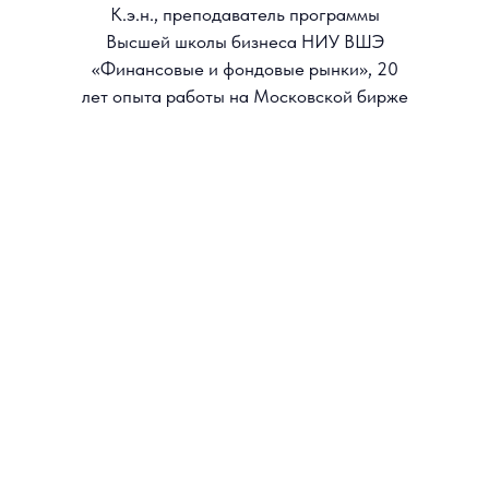
Я подтверждаю, что лично ознакомился с
Положением об обработке
персональных данных
НИУ ВСЭ, вправе
предоставлять свои персональные
данные и давать
согласие на их
обработку
.
Я выражаю
Согласие на получение
рассылок информационного и
рекламного содержания
Отправить