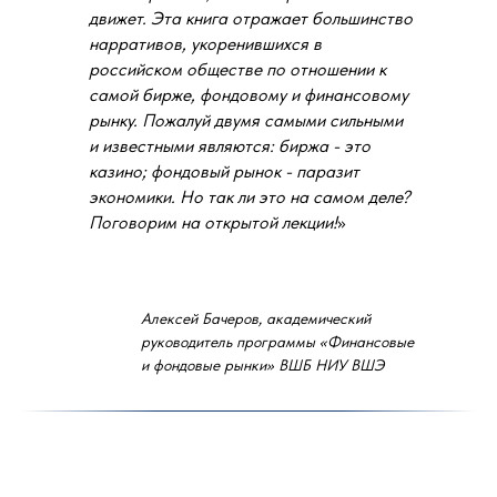
движет. Эта книга отражает большинство
нарративов, укоренившихся в
российском обществе по отношении к
самой бирже, фондовому и финансовому
рынку. Пожалуй двумя самыми сильными
Ивановская Жанна
и известными являются: биржа - это
К.э.н., преподаватель программы
казино; фондовый рынок - паразит
Высшей школы бизнеса НИУ ВШЭ
«Финансовые и фондовые рынки», 20
экономики. Но так ли это на самом деле?
лет опыта работы на Московской бирже
Поговорим на открытой лекции!
»
Алексей Бачеров, академический
руководитель программы «Финансовые
и фондовые рынки» ВШБ НИУ ВШЭ