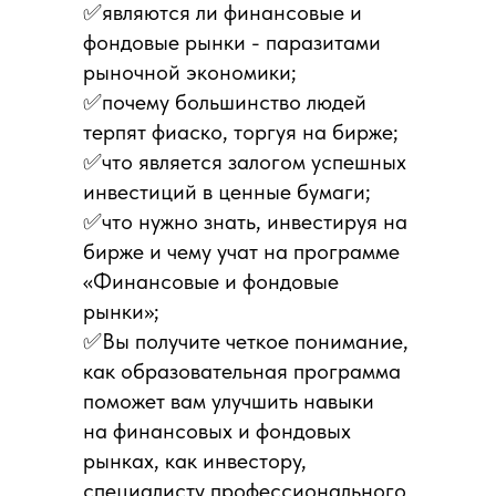
✅являются ли финансовые и
Какие дисциплины Вы изучите и какие
фондовые рынки - паразитами
компетенции получите
рыночной экономики;
✅почему большинство людей
терпят фиаско, торгуя на бирже;
✅что является залогом успешных
Кому будет полезна программа и
инвестиций в ценные бумаги;
почему
✅что нужно знать, инвестируя на
бирже и чему учат на программе
«Финансовые и фондовые
рынки»;
✅Вы получите четкое понимание,
Каковы условия поступления и форма
как образовательная программа
проведения занятий
поможет вам улучшить навыки
на финансовых и фондовых
рынках, как инвестору,
специалисту профессионального