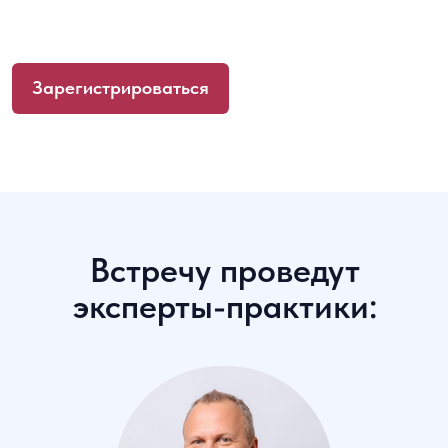
Встречу проведут
эксперты-практики:
Алексей Бачеров, академический
руководитель и преподаватель
программы «Финансовые
и фондовые рынки» Высшей школы
бизнеса НИУ ВШЭ, управляющий
активами ABTRUST, инвестор
с более чем 20-ти летним стажем,
автор книги «Азы инвестиций»