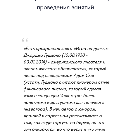
Арт Ян
Владелец интернет издания
FINVERSIA, к.э.н.
«Есть прекрасная книга «Игра на деньги
»
Джорджа Гудмана (10.08.1930 -
03.01.2014) - американского писателя и
экономического обозревателя, который
писал под псевдонимом Адам Смит
(кстати, Гудмана считают пионером стиля
финансового письма, который сделал
Абелев Олег
язык и концепции Уолл-стрит более
Начальник аналитического отдела ИК
понятными и доступными для типичного
РИКОМ-ТРАСТ, к.э.н.
инвестора). В ней автор с юмором,
иронией и сарказмом рассказывает о
том, как люди торгуют на биржи, на что
они опираются, во что верят и что ними