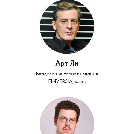
Кабаков Ярослав
Директор по стратегии,
ИК «Финам»
Паранич Андрей
Президент саморегулируемой
организации Национальная Ассоциация
Специалистов Финансового
Планирования (НАСФП)
Регистрация